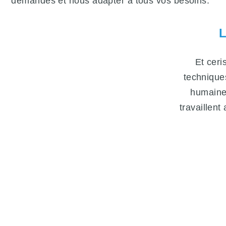
demandes et nous adapter à tous vos besoins.
Et ceri
technique
humaine
travaillent