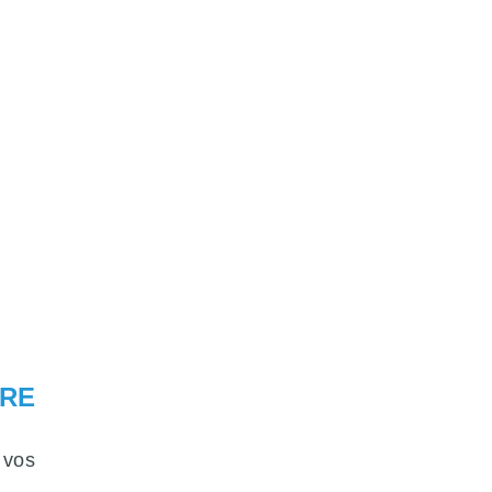
URE
 vos